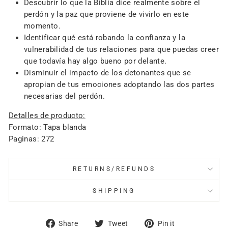
Descubrir lo que la Biblia dice realmente sobre el
perdón y la paz que proviene de vivirlo en este
momento.
Identificar qué está robando la confianza y la
vulnerabilidad de tus relaciones para que puedas creer
que todavía hay algo bueno por delante.
Disminuir el impacto de los detonantes que se
apropian de tus emociones adoptando las dos partes
necesarias del perdón.
Detalles de producto:
Formato: Tapa blanda
Paginas: 272
RETURNS/REFUNDS
SHIPPING
Share
Tweet
Pin
Share
Tweet
Pin it