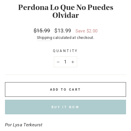
Perdona Lo Que No Puedes
Olvidar
Regular
Sale
$15.99
$13.99
Save $2.00
price
price
Shipping
calculated at checkout.
QUANTITY
−
+
ADD TO CART
BUY IT NOW
Por Lysa Terkeurst