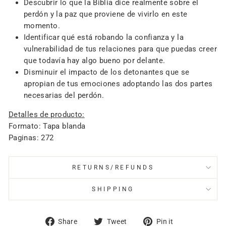
Descubrir lo que la Biblia dice realmente sobre el
perdón y la paz que proviene de vivirlo en este
momento.
Identificar qué está robando la confianza y la
vulnerabilidad de tus relaciones para que puedas creer
que todavía hay algo bueno por delante.
Disminuir el impacto de los detonantes que se
apropian de tus emociones adoptando las dos partes
necesarias del perdón.
Detalles de producto:
Formato: Tapa blanda
Paginas: 272
RETURNS/REFUNDS
SHIPPING
Share
Tweet
Pin
Share
Tweet
Pin it