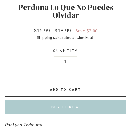
Perdona Lo Que No Puedes
Olvidar
Regular
Sale
$15.99
$13.99
Save $2.00
price
price
Shipping
calculated at checkout.
QUANTITY
−
+
ADD TO CART
BUY IT NOW
Por Lysa Terkeurst